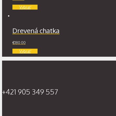
Vybrať
Drevená chatka
€
180.00
Vybrať
+421 905 349 557