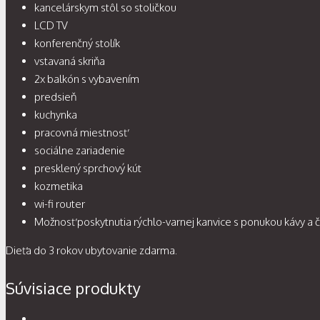
kancelárskym stôl so stoličkou
LCD TV
konferenčný stolík
vstavaná skriňa
2x balkón s vybavením
predsieň
kuchynka
pracovná miestnosť
sociálne zariadenie
presklený sprchový kút
kozmetika
wi-fi router
Možnosť poskytnutia rýchlo-varnej kanvice s ponukou kávy a č
Dieťa do 3 rokov ubytovanie zdarma.
Súvisiace produkty